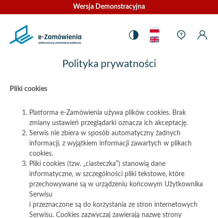
Strona
główna
Język
–
Pomoc
Ustawienia
Pomoc
Moj
Mo
Zmiana
kontekst
Kontrastu
konteks
Kon
e-
Ko
kontrastu
Zamówienia
Polityka prywatności
Pliki cookies
Platforma e-Zamówienia używa plików cookies. Brak
zmiany ustawień przeglądarki oznacza ich akceptację.
Serwis nie zbiera w sposób automatyczny żadnych
informacji, z wyjątkiem informacji zawartych w plikach
cookies.
Pliki cookies (tzw. „ciasteczka”) stanowią dane
informatyczne, w szczególności pliki tekstowe, które
przechowywane są w urządzeniu końcowym Użytkownika
Serwisu
i przeznaczone są do korzystania ze stron internetowych
Serwisu. Cookies zazwyczaj zawierają nazwę strony