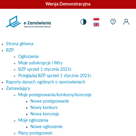
Strona
główna
Mapa strony
Język
–
Pomoc
Ustawienia
Pomoc
Moj
Mo
Zmiana
kontekst
Kontrastu
konteks
Kon
e-
Ko
kontrastu
Zamówienia
Strona główna
BZP
Ogłoszenia
Moje subskrypcje i filtry
BZP sprzed 1 stycznia 2021r.
Przeglądaj BZP sprzed 1 stycznia 2021r.
Raporty danych ogólnych o zamówieniach
Zamawiający
Moje postępowania/konkursy/koncesje
Nowe postępowanie
Nowy konkurs
Nowa koncesja
Moje ogłoszenia
Nowe ogłoszenie
Plany postępowań